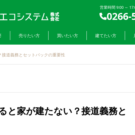
営業時間 9:00 ～ 1
0266-
要
売りたい方
買いたい方
建てたい方
？接道義務とセットバックの重要性
ると家が建たない？接道義務と