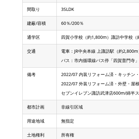
間取り
3SLDK
建蔽/容積
60％/200％
通学区
四賀小学校（約1,800m）諏訪中学校（約
交通
電車：JR中央本線 上諏訪駅（約2,800m
バス：市内循環線バス停「四賀普門寺」徒
備考
2022/07 内装リフォーム済・キッチ
2022/07 外装リフォーム済・外壁・屋
セブンイレブン諏訪武津店600m/綿半スー
都市計画
非線引区域
用途地域
無指定
土地権利
所有権