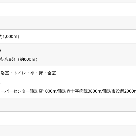
1,000m）
）
歩8分（約600ｍ）
ン・浴室・トイレ・壁・床・全室
根
パーセンター諏訪店1000m/諏訪赤十字病院3800m/諏訪市役所2000