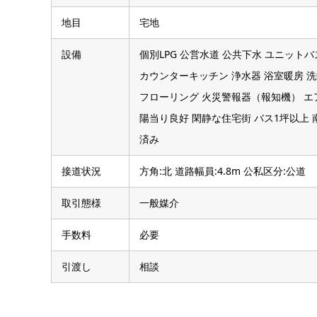
地目
宅地
設備
個別LPG 公営水道 公共下水 ユニット
カウンターキッチン 浄水器 浴室暖房 
フローリング 火災警報器（報知機） エ
陽当り良好 閑静な住宅街 バス1坪以上
済み
接道状況
方角:北 道路幅員:4.8m 公私区分:公道
取引態様
一般媒介
手数料
必要
引渡し
相談