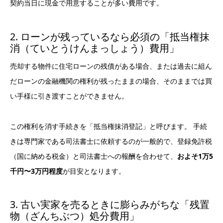
契約当日に現金で用意することが多い費用です。
2. ローンが残っているなら必須の「抵当権抹
消（ていとうけんまっしょう）費用」
売却する物件に住宅ローンの残債がある場合、または過去に組ん
だローンの金融機関の権利が残ったままの場合、そのままでは買
い手様に引き渡すことができません。
この権利を消す手続きを「抵当権抹消登記」と呼びます。 手続
きは専門家である司法書士に依頼するのが一般的で、登録免許税
（国に納める税金）と司法書士への報酬を合わせて、
およそ1万5
千円〜3万円程度
が目安となります。
3. 古い実家を売るときに膨らみがちな「残置
物（ざんちぶつ）処分費用」