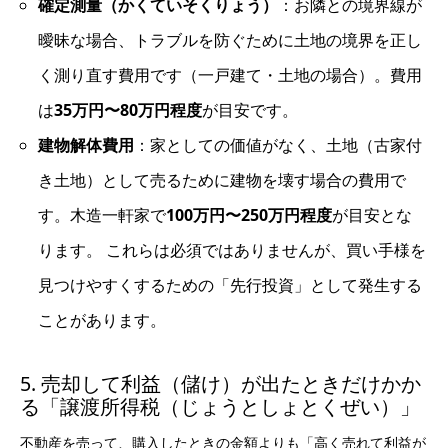
確定測量（かくていそくりょう）
：お隣との境界線が
曖昧な場合、トラブルを防ぐために土地の境界を正し
く測り直す費用です（一戸建て・土地の場合）。費用
は
35万円〜80万円程度
が目安です。
建物解体費用
：家としての価値がなく、土地（古家付
き土地）として売るために建物を壊す場合の費用で
す。木造一軒家で
100万円〜250万円程度
が目安とな
ります。 これらは必須ではありませんが、買い手様を
見つけやすくするための「先行投資」として発生する
ことがあります。
5. 売却して利益（儲け）が出たときだけかか
る「譲渡所得税（じょうとしょとくぜい）」
不動産を売って、購入したときの金額よりも「高く売れて利益が