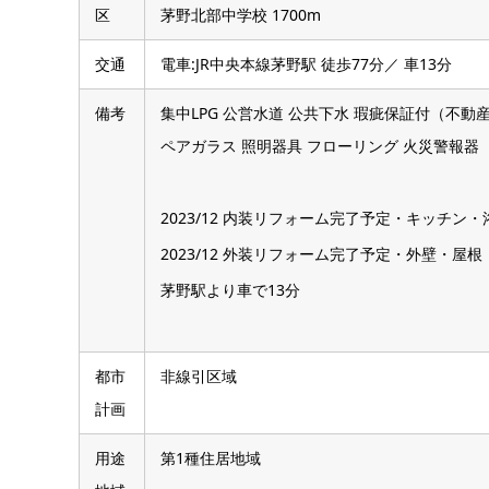
2023/12 内装リフォーム完了予定・キッチ
2023/12 外装リフォーム完了予定・外壁・屋根
茅野駅より車で13分
都市
非線引区域
計画
用途
第1種住居地域
地域
地目
宅地
下水
公共下水道
接道
南側 4.30m 公道
状況