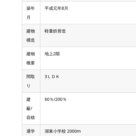
概要
間取
3ＬＤＫ
り
建
60％/200％
蔽/
容積
通学
湖東小学校 2000m
区
茅野北部中学校 1700m
交通
電車:JR中央本線茅野駅 徒歩77分／ 車13分
備考
集中LPG 公営水道 公共下水 瑕疵保証付（不動
ペアガラス 照明器具 フローリング 火災警報器