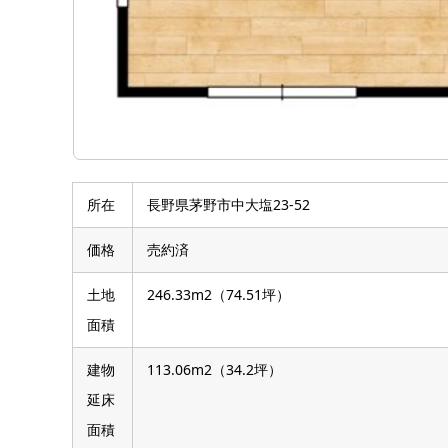
所在
長野県茅野市中大塩23-52
価格
売約済
土地
246.33m2（74.51坪）
面積
建物
113.06m2（34.2坪）
延床
面積
築年
平成元年8月
月
建物
軽量鉄骨造
構造
建物
地上2階